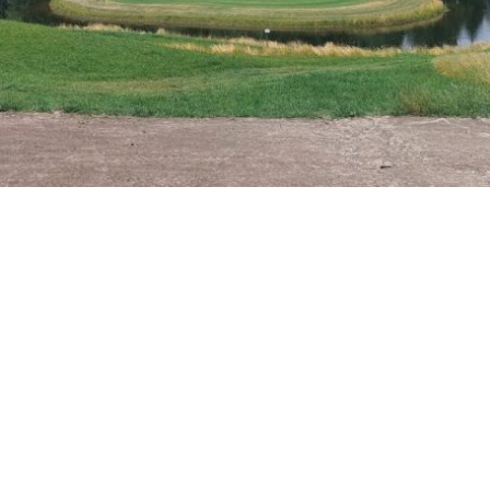
Bodenschutzkonzepte
(BSK) &
Bodenkundliche
Baubegleitung (BBB)
Wir erstellen Bodenschutzkonzepte und
übernehmen die Bodenkundliche
Baubegleitung für Sie.