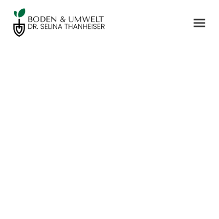
Boden Umwelt
Sportplatz
Freiberufliche unabhängige Boden- und
Umweltgutachterin: Sportplatzbau- und
Erhaltung, Härtemessung Sportrasen,
Ökologische Bilanzierung, Baum- und
Dachsubstrate, Probenahme LAGA PN98,
Bodenkundliche Baubegleitung, Workshops
und Schulungen.